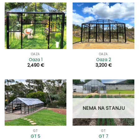
OAZA
OAZA
Oaza 1
Oaza 2
2,490
€
3,200
€
NEMA NA STANJU
GT
GT
GT 5
GT 7