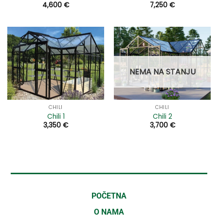
4,600
€
7,250
€
NEMA NA STANJU
CHILI
CHILI
Chili 1
Chili 2
3,350
€
3,700
€
POČETNA
O NAMA